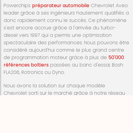
Powerchips
préparateur automobile
Chevrolet Aveo
leader grâce à ses ingénieurs hautement qualifiés a
donc rapidement connu le succès. Ce phénomène
s'est encore accrue grâce à l'arrivée du turbo-
diesel vers 1997 qui a permis une optimisation
spectaculaire des performances. Nous pouvons être
considéré aujourd'hui comme le plus grand centre
de programmation moteur grâce à plus de
50'000
références boîtiers
passées au banc d'essai, Bosh
FLA206, Rotronics ou Dyno.
Nous avons la solution sur chaque modèle
Chevrolet sorti sur le marché grâce à notre réseau
de partenaires spécialistes en préparation
automobile dans toute l'Europe. Toutes les marques
sont consultables depuis le site internet de
Powerchips.