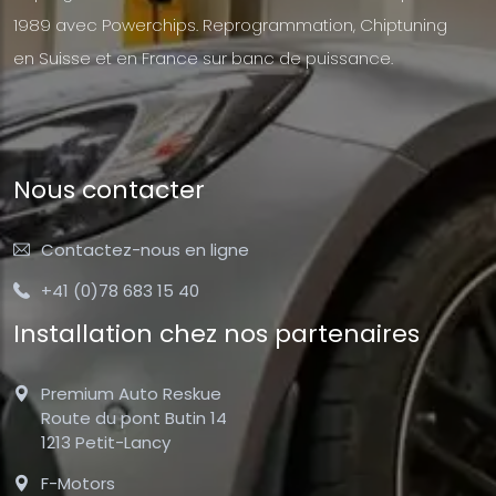
1989 avec Powerchips. Reprogrammation, Chiptuning
en Suisse et en France sur banc de puissance.
Nous contacter
Contactez-nous en ligne
+41 (0)78 683 15 40
Installation chez nos partenaires
Premium Auto Reskue
Route du pont Butin 14
1213 Petit-Lancy
F-Motors