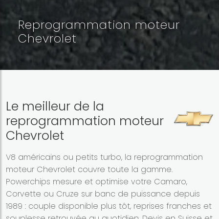
Reprogrammation moteur
Chevrolet
Le meilleur de la
reprogrammation moteur
Chevrolet
V8 américains ou petits turbo, la reprogrammation
moteur Chevrolet couvre toute la gamme.
Powerchips mesure et optimise votre Camaro,
Corvette ou Cruze sur banc de puissance depuis
1989 : couple disponible plus tôt, reprises franches et
souplesse retrouvée au quotidien. Devis en Suisse et