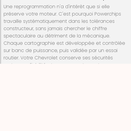
Une reprogrammation n'a d'intérêt que si elle
préserve votre moteur. C'est pourquoi Powerchips
travaille systématiquement dans les tolérances
constructeur, sans jamais chercher le chiffre
spectaculaire au détriment de la mécanique.
Chaque cartographie est développée et contrôlée
sur banc de puissance, puis validée par un essai
routier. Votre Chevrolet conserve ses sécurités
moteur, sa fiabilité et son comportement
homogène.
Powerchips propose également une garantie
logiciel sur son travail. Vous confiez votre Chevrolet
à une entreprise établie depuis 1989, qui a
reprogrammé des milliers de moteurs essence et
diesel. Cette expérience fait la différence entre une
simple modification de fichier et une
reprogrammation maîtrisée, pensée pour durer.