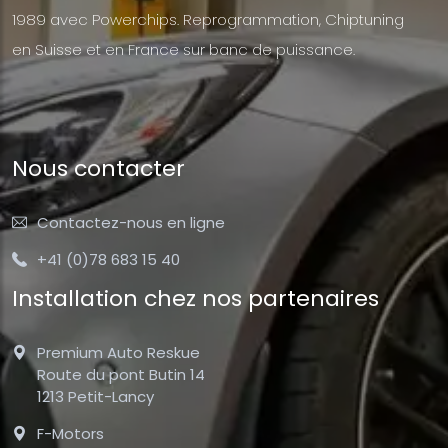
1989 avec Powerchips. Reprogrammation, Chiptuning
en Suisse et en France sur banc de puissance.
Nous contacter
Contactez-nous en ligne
+41 (0)78 683 15 40
Installation chez nos partenaires
Premium Auto Reskue
Route du pont Butin 14
1213 Petit-Lancy
F-Motors