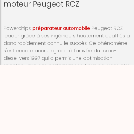
moteur Peugeot RCZ
Powerchips
préparateur automobile
Peugeot RCZ
leader grâce à ses ingénieurs hautement qualifiés a
donc rapidement connu le succès. Ce phénomène
s'est encore accrue grâce à l'arrivée du turbo-
diesel vers 1997 qui a permis une optimisation
spectaculaire des performances. Nous pouvons être
considéré aujourd'hui comme le plus grand centre
de programmation moteur grâce à plus de
50'000
références boîtiers
passées au banc d'essai, Bosh
FLA206, Rotronics ou Dyno.
Nous avons la solution sur chaque modèle
Peugeot
sorti sur le marché grâce à notre réseau de
partenaires spécialistes en préparation automobile
dans toute l'Europe. Toutes les marques sont