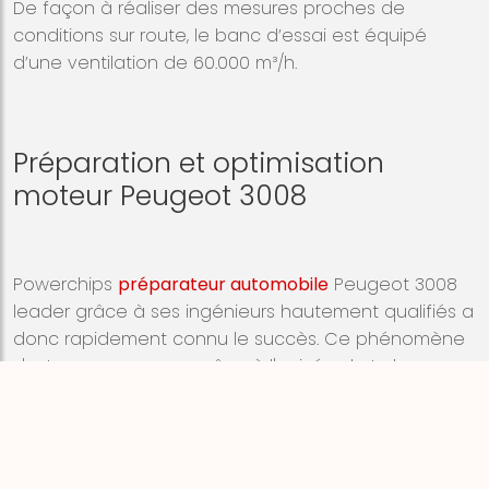
De façon à réaliser des mesures proches de
conditions sur route, le banc d’essai est équipé
d’une ventilation de 60.000 m³/h.
Préparation et optimisation
moteur Peugeot 3008
Powerchips
préparateur automobile
Peugeot 3008
leader grâce à ses ingénieurs hautement qualifiés a
donc rapidement connu le succès. Ce phénomène
s'est encore accrue grâce à l'arrivée du turbo-
diesel vers 1997 qui a permis une optimisation
spectaculaire des performances. Nous pouvons être
considéré aujourd'hui comme le plus grand centre
de programmation moteur grâce à plus de
50'000