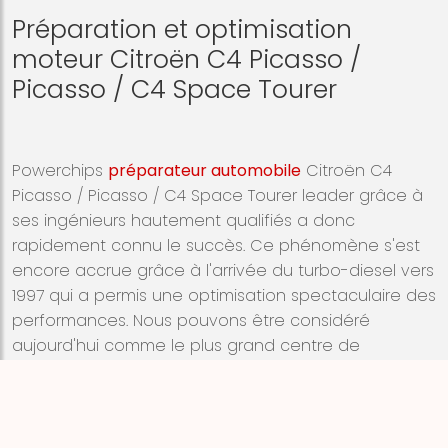
Préparation et optimisation
moteur Citroën C4 Picasso /
Picasso / C4 Space Tourer
Powerchips
préparateur automobile
Citroën C4
Picasso / Picasso / C4 Space Tourer leader grâce à
ses ingénieurs hautement qualifiés a donc
rapidement connu le succès. Ce phénomène s'est
encore accrue grâce à l'arrivée du turbo-diesel vers
1997 qui a permis une optimisation spectaculaire des
performances. Nous pouvons être considéré
aujourd'hui comme le plus grand centre de
programmation moteur grâce à plus de
50'000
références boîtiers
passées au banc d'essai, Bosh
FLA206, Rotronics ou Dyno.