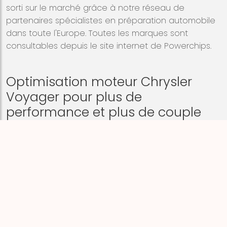
sorti sur le marché grâce à notre réseau de
partenaires spécialistes en préparation automobile
dans toute l'Europe. Toutes les marques sont
consultables depuis le site internet de Powerchips.
Optimisation moteur Chrysler
Voyager pour plus de
performance et plus de couple
POWERCHIPS est aujourd'hui présente sur tous les
continents, en Europe notre image est notre force
car peu de gens dans le milieu de l'automobile
ignorent notre existence... Powerchips reste et
restera la marque de référence des
préparateurs
automobiles
.