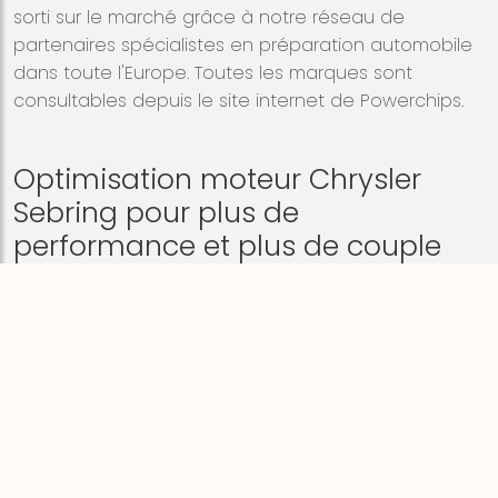
sorti sur le marché grâce à notre réseau de
partenaires spécialistes en préparation automobile
dans toute l'Europe. Toutes les marques sont
consultables depuis le site internet de Powerchips.
Optimisation moteur Chrysler
Sebring pour plus de
performance et plus de couple
POWERCHIPS est aujourd'hui présente sur tous les
continents, en Europe notre image est notre force
car peu de gens dans le milieu de l'automobile
ignorent notre existence... Powerchips reste et
restera la marque de référence des
préparateurs
automobiles
.