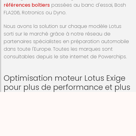
références boîtiers
passées au banc d'essai, Bosh
FLA206, Rotronics ou Dyno.
Nous avons la solution sur chaque modèle
Lotus
sorti sur le marché grâce à notre réseau de
partenaires spécialistes en préparation automobile
dans toute l'Europe. Toutes les marques sont
consultables depuis le site internet de Powerchips.
Optimisation moteur Lotus Exige
pour plus de performance et plus
de couple
POWERCHIPS est aujourd'hui présente sur tous les
continents, en Europe notre image est notre force
car peu de gens dans le milieu de l'automobile