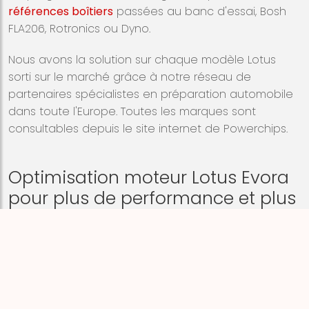
références boîtiers
passées au banc d'essai, Bosh
FLA206, Rotronics ou Dyno.
Nous avons la solution sur chaque modèle
Lotus
sorti sur le marché grâce à notre réseau de
partenaires spécialistes en préparation automobile
dans toute l'Europe. Toutes les marques sont
consultables depuis le site internet de Powerchips.
Optimisation moteur Lotus Evora
pour plus de performance et plus
de couple
POWERCHIPS est aujourd'hui présente sur tous les
continents, en Europe notre image est notre force
car peu de gens dans le milieu de l'automobile