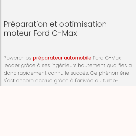
Préparation et optimisation
moteur Ford C-Max
Powerchips
préparateur automobile
Ford C-Max
leader grâce à ses ingénieurs hautement qualifiés a
donc rapidement connu le succès. Ce phénomène
s'est encore accrue grâce à l'arrivée du turbo-
diesel vers 1997 qui a permis une optimisation
spectaculaire des performances. Nous pouvons être
considéré aujourd'hui comme le plus grand centre
de programmation moteur grâce à plus de
50'000
références boîtiers
passées au banc d'essai, Bosh
FLA206, Rotronics ou Dyno.