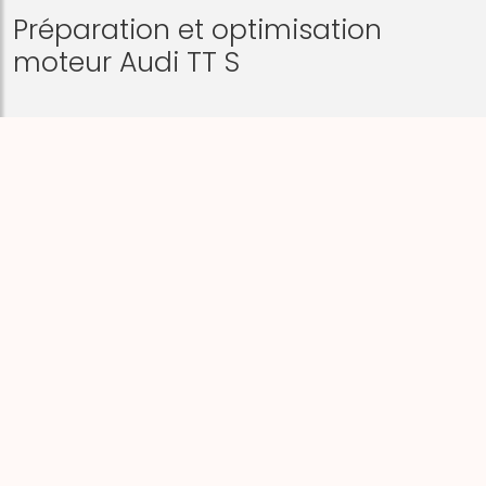
Préparation et optimisation
moteur Audi TT S
Powerchips
préparateur automobile
Audi TT S leader
grâce à ses ingénieurs hautement qualifiés a donc
rapidement connu le succès. Ce phénomène s'est
encore accrue grâce à l'arrivée du turbo-diesel vers
1997 qui a permis une optimisation spectaculaire des
performances. Nous pouvons être considéré
aujourd'hui comme le plus grand centre de
programmation moteur grâce à plus de
50'000
références boîtiers
passées au banc d'essai, Bosh
FLA206, Rotronics ou Dyno.
Nous avons la solution sur chaque modèle
Audi sorti
sur le marché grâce à notre réseau de partenaires