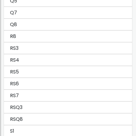
Q5
Q7
Q8
R8
RS3
RS4
RS5
RS6
RS7
RSQ3
RSQ8
S1