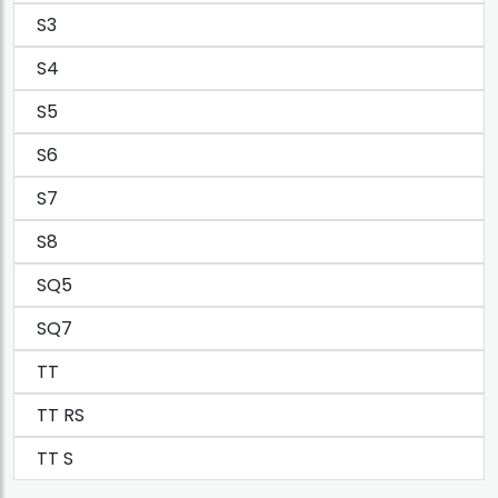
S3
S4
S5
S6
S7
S8
SQ5
SQ7
TT
TT RS
TT S