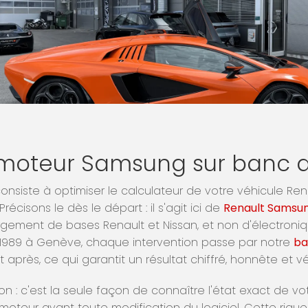
oteur Samsung sur banc d
onsiste à optimiser le calculateur de votre véhicule Ren
récisons le dès le départ : il s'agit ici de
Renault Samsu
gement de bases Renault et Nissan, et non d'électroniq
s 1989 à Genève, chaque intervention passe par notre
ba
 après, ce qui garantit un résultat chiffré, honnête et v
 : c'est la seule façon de connaître l'état exact de v
moteur avant toute modification du logiciel. Cette rigueu