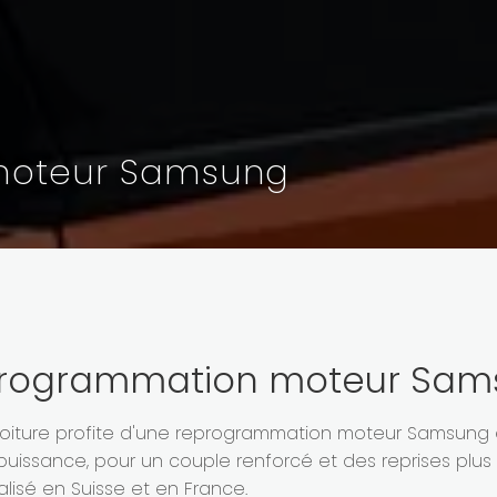
moteur Samsung
reprogrammation moteur Sa
voiture profite d'une reprogrammation moteur Samsung
uissance, pour un couple renforcé et des reprises plus 
lisé en Suisse et en France.