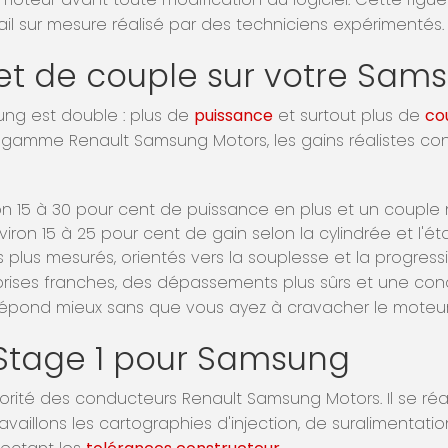
il sur mesure réalisé par des techniciens expérimentés.
et de couple sur votre Sam
ung est double : plus de
puissance
et surtout plus de
co
a gamme Renault Samsung Motors, les gains réalistes co
ron 15 à 30 pour cent de puissance en plus et un couple
iron 15 à 25 pour cent de gain selon la cylindrée et l'ét
s plus mesurés, orientés vers la souplesse et la progressi
eprises franches, des dépassements plus sûrs et une co
pond mieux sans que vous ayez à cravacher le moteur
tage 1 pour Samsung
orité des conducteurs Renault Samsung Motors. Il se réali
vaillons les cartographies d'injection, de suralimentati