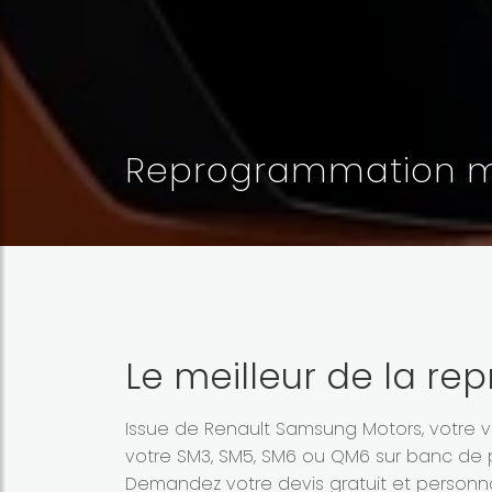
Reprogrammation 
Le meilleur de la 
Issue de Renault Samsung Motors, votre 
votre SM3, SM5, SM6 ou QM6 sur banc de p
Demandez votre devis gratuit et personna