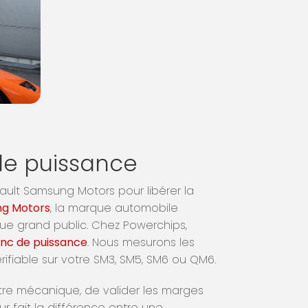
e puissance
ault Samsung Motors pour libérer la
ng Motors
, la marque automobile
ue grand public. Chez Powerchips,
nc de puissance
. Nous mesurons les
érifiable sur votre SM3, SM5, SM6 ou QM6.
otre mécanique, de valider les marges
r fait la différence entre une