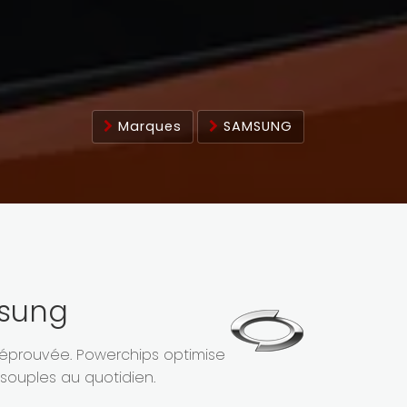
Marques
SAMSUNG
msung
 éprouvée. Powerchips optimise
souples au quotidien.