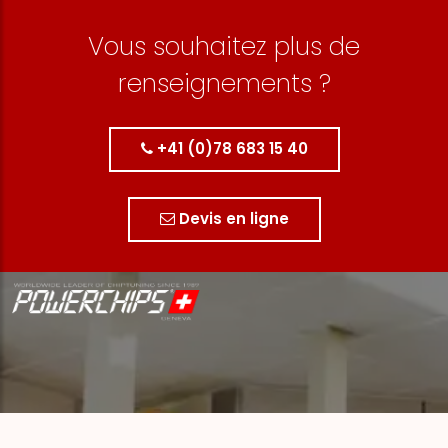
Vous souhaitez plus de
renseignements ?
+41 (0)78 683 15 40
Devis en ligne
Nous contacter