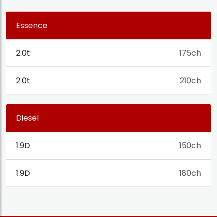
Essence
2.0t
175ch
2.0t
210ch
Diesel
1.9D
150ch
1.9D
180ch