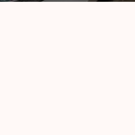
Premium Auto Reskue
Route du pont Butin 14
1213 Petit-Lancy
F-Motors
Chemin des Chalets 5
1219 Chavannes de Bogis
Newsletter Powerchips
Vous souhaitez reçevoir les
nouveautés
et
offres
exclusives
de
Powerchips
par e-mail ?